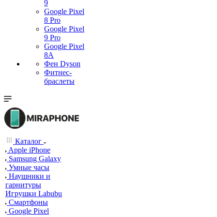
9
Google Pixel
8 Pro
Google Pixel
9 Pro
Google Pixel
8A
Фен Dyson
Фитнес-
браслеты
Каталог
Apple iPhone
Samsung Galaxy
Умные часы
Наушники и
гарнитуры
Игрушки Labubu
Смартфоны
Google Pixel