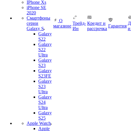
IPhone Xs
iPhone SE
2020
Смартфоны
О
серии
Трейд-
Кредит и
Д
магазине
Гарантия
Galaxy S
Ин
рассрочка
и
Galaxy
S22
Galaxy
S22
Ultra
Galaxy
S23
Galaxy
S23FE
Galaxy
S23
Ultra
Galaxy
S24
Ultra
Galaxy
S25
Apple Watch
Apple