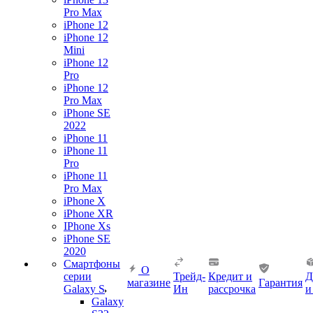
Pro Max
iPhone 12
iPhone 12
Mini
iPhone 12
Pro
iPhone 12
Pro Max
iPhone SE
2022
iPhone 11
iPhone 11
Pro
iPhone 11
Pro Max
iPhone X
iPhone XR
IPhone Xs
iPhone SE
2020
Смартфоны
О
серии
Трейд-
Кредит и
Д
магазине
Гарантия
Galaxy S
Ин
рассрочка
и
Galaxy