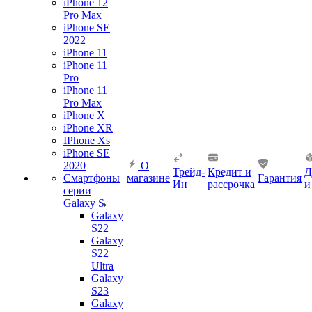
iPhone 12
Pro Max
iPhone SE
2022
iPhone 11
iPhone 11
Pro
iPhone 11
Pro Max
iPhone X
iPhone XR
IPhone Xs
iPhone SE
2020
О
Трейд-
Кредит и
Д
Смартфоны
магазине
Гарантия
Ин
рассрочка
и
серии
Galaxy S
Galaxy
S22
Galaxy
S22
Ultra
Galaxy
S23
Galaxy