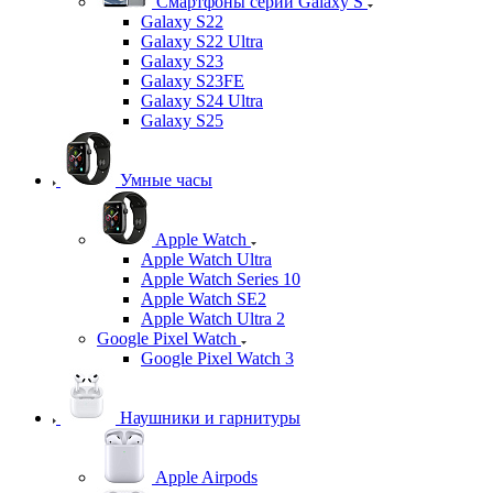
Смартфоны серии Galaxy S
Galaxy S22
Galaxy S22 Ultra
Galaxy S23
Galaxy S23FE
Galaxy S24 Ultra
Galaxy S25
Умные часы
Apple Watch
Apple Watch Ultra
Apple Watch Series 10
Apple Watch SE2
Apple Watch Ultra 2
Google Pixel Watch
Google Pixel Watch 3
Наушники и гарнитуры
Apple Airpods