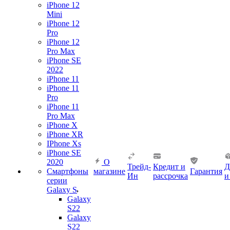
iPhone 12
Mini
iPhone 12
Pro
iPhone 12
Pro Max
iPhone SE
2022
iPhone 11
iPhone 11
Pro
iPhone 11
Pro Max
iPhone X
iPhone XR
IPhone Xs
iPhone SE
2020
О
Трейд-
Кредит и
Д
Смартфоны
магазине
Гарантия
Ин
рассрочка
и
серии
Galaxy S
Galaxy
S22
Galaxy
S22