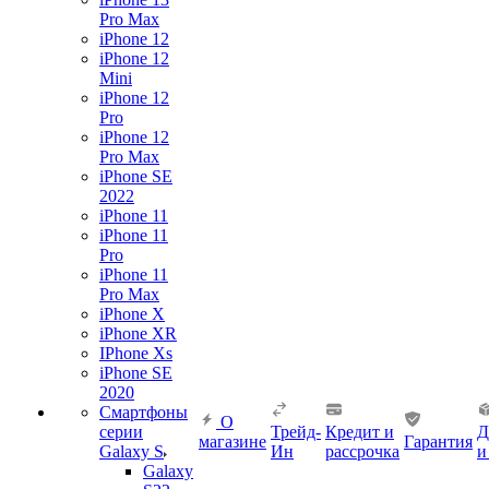
Pro Max
iPhone 12
iPhone 12
Mini
iPhone 12
Pro
iPhone 12
Pro Max
iPhone SE
2022
iPhone 11
iPhone 11
Pro
iPhone 11
Pro Max
iPhone X
iPhone XR
IPhone Xs
iPhone SE
2020
Смартфоны
О
серии
Трейд-
Кредит и
Д
магазине
Гарантия
Galaxy S
Ин
рассрочка
и
Galaxy