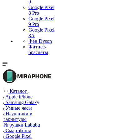
9
Google Pixel
8 Pro
Google Pixel
9 Pro
Google Pixel
8A
Фен Dyson
Фитнес-
браслеты
Каталог
Apple iPhone
Samsung Galaxy
Умные часы
Наушники и
гарнитуры
Игрушки Labubu
Смартфоны
Google Pixel