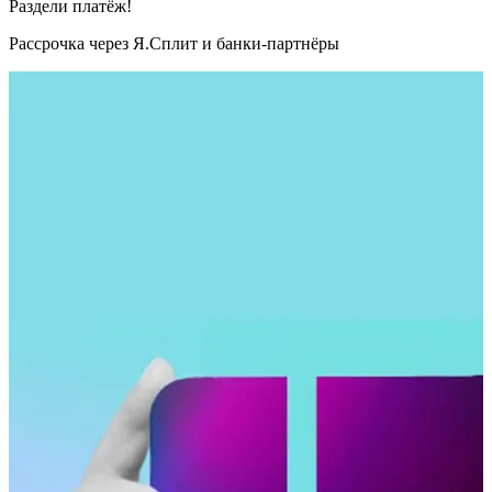
Раздели платёж!
Рассрочка через Я.Сплит и банки-партнёры