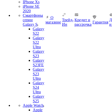
IPhone Xs
iPhone SE
2020
Смартфоны
О
серии
Трейд-
Кредит и
Д
магазине
Гарантия
Galaxy S
Ин
рассрочка
и
Galaxy
S22
Galaxy
S22
Ultra
Galaxy
S23
Galaxy
S23FE
Galaxy
S23
Ultra
Galaxy
S24
Ultra
Galaxy
S25
Apple Watch
Apple