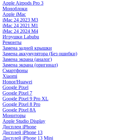
Apple Airpods Pro 3
Моноблоки
Apple iMac
iMac 24 2023 M3
iMac 24 2021 M1
iMac 24 2024 M4
Игрушки Labubu
Ремонты
Замена задней крышки
Замена аккумулятора (Без ошибки)
Замена экрана (аналог)
Замена экрана (оригинал)
Смартфоны
Xiaomi
Honor/Huawei
Google Pixel
Google Pixel 7
Google Pixel 9 Pro XL
Google Pixel 8 Pro
Google Pixel 8A
Мониторы
Apple Studio Display
Дисплеи iPhone
Дисплей iPhone 13
Дисплей iPhone 13 Mini