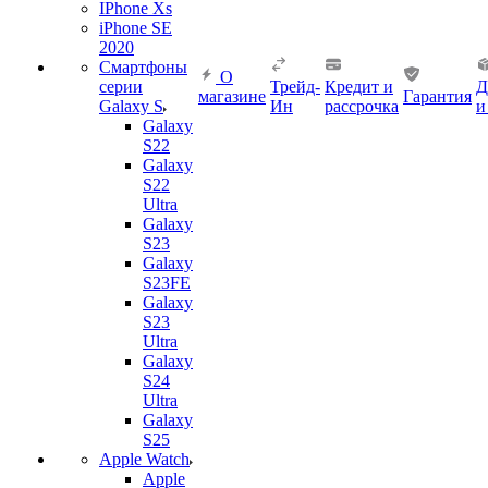
IPhone Xs
iPhone SE
2020
Смартфоны
О
серии
Трейд-
Кредит и
Д
магазине
Гарантия
Galaxy S
Ин
рассрочка
и
Galaxy
S22
Galaxy
S22
Ultra
Galaxy
S23
Galaxy
S23FE
Galaxy
S23
Ultra
Galaxy
S24
Ultra
Galaxy
S25
Apple Watch
Apple