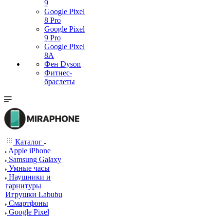
9
Google Pixel
8 Pro
Google Pixel
9 Pro
Google Pixel
8A
Фен Dyson
Фитнес-
браслеты
Каталог
Apple iPhone
Samsung Galaxy
Умные часы
Наушники и
гарнитуры
Игрушки Labubu
Смартфоны
Google Pixel