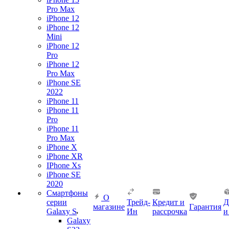
Pro Max
iPhone 12
iPhone 12
Mini
iPhone 12
Pro
iPhone 12
Pro Max
iPhone SE
2022
iPhone 11
iPhone 11
Pro
iPhone 11
Pro Max
iPhone X
iPhone XR
IPhone Xs
iPhone SE
2020
Смартфоны
О
серии
Трейд-
Кредит и
Д
магазине
Гарантия
Galaxy S
Ин
рассрочка
и
Galaxy