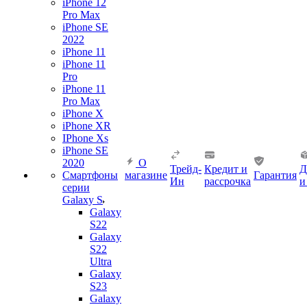
iPhone 12
Pro Max
iPhone SE
2022
iPhone 11
iPhone 11
Pro
iPhone 11
Pro Max
iPhone X
iPhone XR
IPhone Xs
iPhone SE
2020
О
Трейд-
Кредит и
Д
Смартфоны
магазине
Гарантия
Ин
рассрочка
и
серии
Galaxy S
Galaxy
S22
Galaxy
S22
Ultra
Galaxy
S23
Galaxy