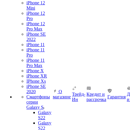
iPhone 12
Mini
iPhone 12
Pro
iPhone 12
Pro Max
iPhone SE
2022
iPhone 11
iPhone 11
Pro
iPhone 11
Pro Max
iPhone X
iPhone XR
IPhone Xs
iPhone SE
2020
О
Трейд-
Кредит и
Д
Смартфоны
магазине
Гарантия
Ин
рассрочка
и
серии
Galaxy S
Galaxy
S22
Galaxy
S22