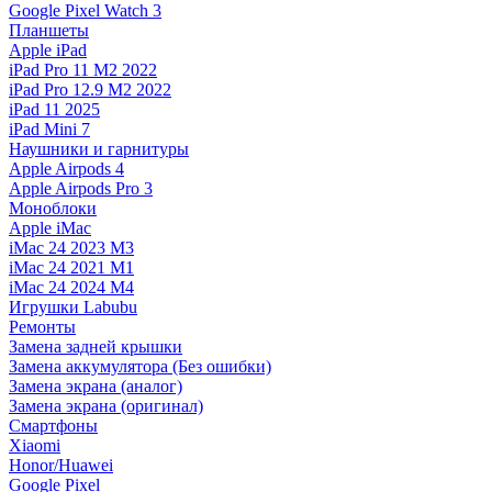
Google Pixel Watch 3
Планшеты
Apple iPad
iPad Pro 11 M2 2022
iPad Pro 12.9 M2 2022
iPad 11 2025
iPad Mini 7
Наушники и гарнитуры
Apple Airpods 4
Apple Airpods Pro 3
Моноблоки
Apple iMac
iMac 24 2023 M3
iMac 24 2021 M1
iMac 24 2024 M4
Игрушки Labubu
Ремонты
Замена задней крышки
Замена аккумулятора (Без ошибки)
Замена экрана (аналог)
Замена экрана (оригинал)
Смартфоны
Xiaomi
Honor/Huawei
Google Pixel