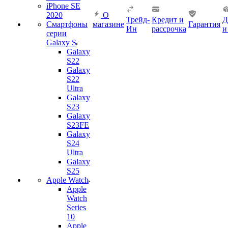
iPhone SE
2020
О
Трейд-
Кредит и
Д
Смартфоны
магазине
Гарантия
Ин
рассрочка
и
серии
Galaxy S
Galaxy
S22
Galaxy
S22
Ultra
Galaxy
S23
Galaxy
S23FE
Galaxy
S24
Ultra
Galaxy
S25
Apple Watch
Apple
Watch
Series
10
Apple