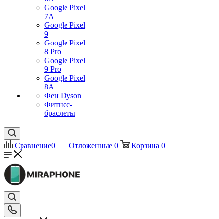
Google Pixel
7А
Google Pixel
9
Google Pixel
8 Pro
Google Pixel
9 Pro
Google Pixel
8A
Фен Dyson
Фитнес-
браслеты
Сравнение
0
Отложенные
0
Корзина
0