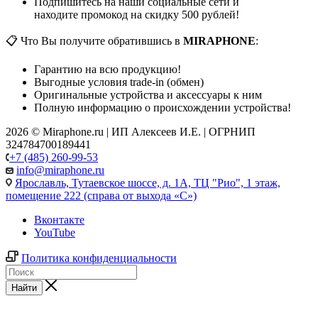
Подпишитесь на наши социальные сети и
находите промокод на скидку 500 рублей!
📋 Что Вы получите обратившись в
MIRAPHONE
:
Гарантию на всю продукцию!
Выгодные условия trade-in (обмен)
Оригинальные устройства и аксессуары к ним
Полную информацию о происхождении устройства!
2026 © Miraphone.ru | ИП Алексеев И.Е. | ОГРНИП
324784700189441
+7 (485) 260-99-53
info@miraphone.ru
Ярославль,
Тутаевское шоссе, д. 1А, ТЦ "Рио", 1 этаж,
помещение 222 (справа от выхода «С»)
Вконтакте
YouTube
Политика конфиденциальности
Найти