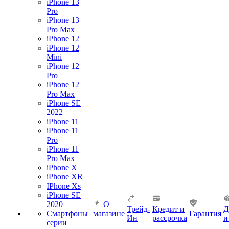
iPhone 13
Pro
iPhone 13
Pro Max
iPhone 12
iPhone 12
Mini
iPhone 12
Pro
iPhone 12
Pro Max
iPhone SE
2022
iPhone 11
iPhone 11
Pro
iPhone 11
Pro Max
iPhone X
iPhone XR
IPhone Xs
iPhone SE
2020
О
Трейд-
Кредит и
Д
Смартфоны
магазине
Гарантия
Ин
рассрочка
и
серии