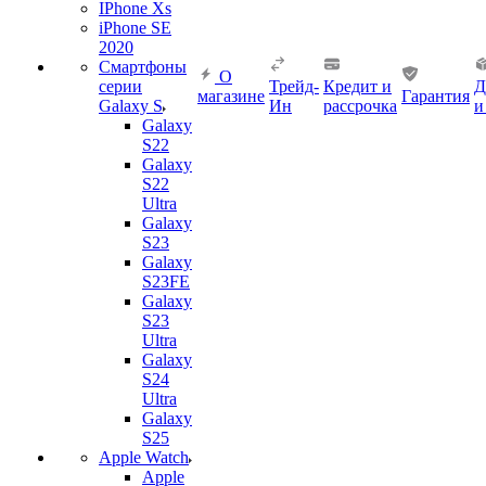
IPhone Xs
iPhone SE
2020
Смартфоны
О
серии
Трейд-
Кредит и
Д
магазине
Гарантия
Galaxy S
Ин
рассрочка
и
Galaxy
S22
Galaxy
S22
Ultra
Galaxy
S23
Galaxy
S23FE
Galaxy
S23
Ultra
Galaxy
S24
Ultra
Galaxy
S25
Apple Watch
Apple