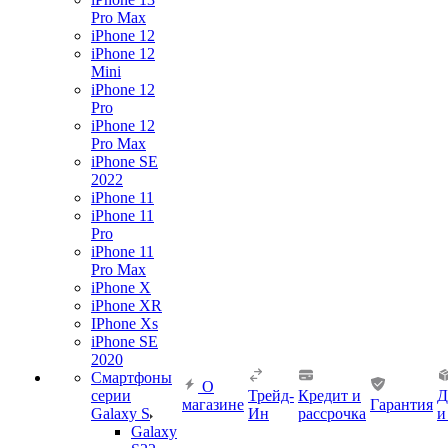
Pro Max
iPhone 12
iPhone 12
Mini
iPhone 12
Pro
iPhone 12
Pro Max
iPhone SE
2022
iPhone 11
iPhone 11
Pro
iPhone 11
Pro Max
iPhone X
iPhone XR
IPhone Xs
iPhone SE
2020
Смартфоны
О
серии
Трейд-
Кредит и
Д
магазине
Гарантия
Galaxy S
Ин
рассрочка
и
Galaxy