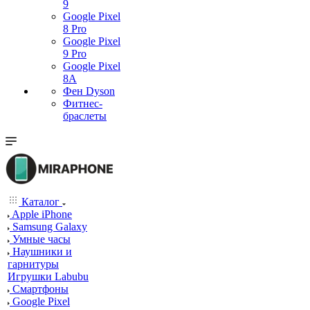
9
Google Pixel
8 Pro
Google Pixel
9 Pro
Google Pixel
8A
Фен Dyson
Фитнес-
браслеты
Каталог
Apple iPhone
Samsung Galaxy
Умные часы
Наушники и
гарнитуры
Игрушки Labubu
Смартфоны
Google Pixel