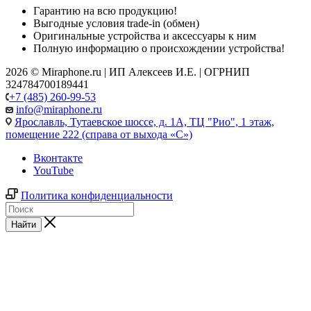
Гарантию на всю продукцию!
Выгодные условия trade-in (обмен)
Оригинальные устройства и аксессуары к ним
Полную информацию о происхождении устройства!
2026 © Miraphone.ru | ИП Алексеев И.Е. | ОГРНИП
324784700189441
+7 (485) 260-99-53
info@miraphone.ru
Ярославль,
Тутаевское шоссе, д. 1А, ТЦ "Рио", 1 этаж,
помещение 222 (справа от выхода «С»)
Вконтакте
YouTube
Политика конфиденциальности
Найти