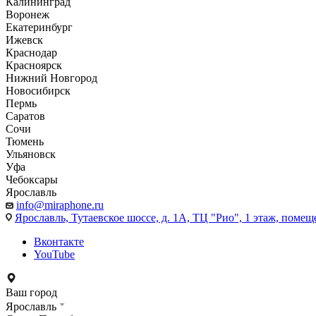
Калининград
Воронеж
Екатеринбург
Ижевск
Краснодар
Красноярск
Нижний Новгород
Новосибирск
Пермь
Саратов
Сочи
Тюмень
Ульяновск
Уфа
Чебоксары
Ярославль
info@miraphone.ru
Ярославль,
Тутаевское шоссе, д. 1А, ТЦ "Рио", 1 этаж, помещ
Вконтакте
YouTube
Ваш город
Ярославль