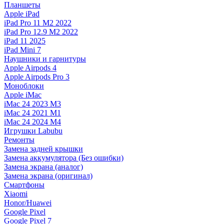
Планшеты
Apple iPad
iPad Pro 11 M2 2022
iPad Pro 12.9 M2 2022
iPad 11 2025
iPad Mini 7
Наушники и гарнитуры
Apple Airpods 4
Apple Airpods Pro 3
Моноблоки
Apple iMac
iMac 24 2023 M3
iMac 24 2021 M1
iMac 24 2024 M4
Игрушки Labubu
Ремонты
Замена задней крышки
Замена аккумулятора (Без ошибки)
Замена экрана (аналог)
Замена экрана (оригинал)
Смартфоны
Xiaomi
Honor/Huawei
Google Pixel
Google Pixel 7