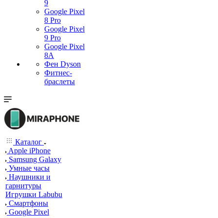
9
Google Pixel
8 Pro
Google Pixel
9 Pro
Google Pixel
8A
Фен Dyson
Фитнес-
браслеты
Каталог
Apple iPhone
Samsung Galaxy
Умные часы
Наушники и
гарнитуры
Игрушки Labubu
Смартфоны
Google Pixel