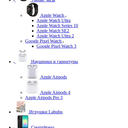
Apple Watch
Apple Watch Ultra
Apple Watch Series 10
Apple Watch SE2
Apple Watch Ultra 2
Google Pixel Watch
Google Pixel Watch 3
Наушники и гарнитуры
Apple Airpods
Apple Airpods 4
Apple Airpods Pro 3
Игрушки Labubu
Смартфоны