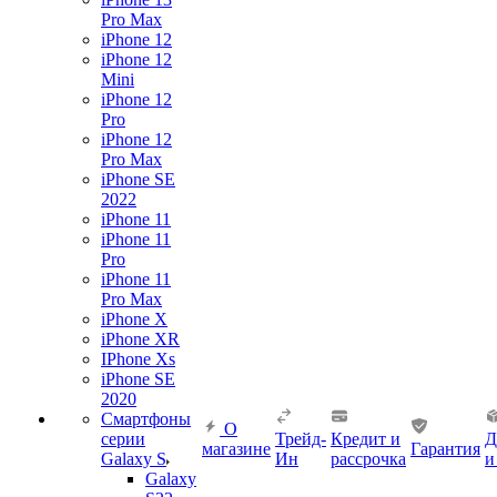
Pro Max
iPhone 12
iPhone 12
Mini
iPhone 12
Pro
iPhone 12
Pro Max
iPhone SE
2022
iPhone 11
iPhone 11
Pro
iPhone 11
Pro Max
iPhone X
iPhone XR
IPhone Xs
iPhone SE
2020
Смартфоны
О
серии
Трейд-
Кредит и
Д
магазине
Гарантия
Galaxy S
Ин
рассрочка
и
Galaxy