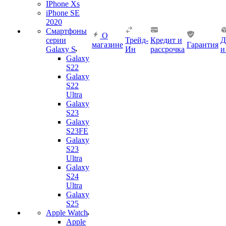
IPhone Xs
iPhone SE
2020
Смартфоны
О
серии
Трейд-
Кредит и
Д
магазине
Гарантия
Galaxy S
Ин
рассрочка
и
Galaxy
S22
Galaxy
S22
Ultra
Galaxy
S23
Galaxy
S23FE
Galaxy
S23
Ultra
Galaxy
S24
Ultra
Galaxy
S25
Apple Watch
Apple