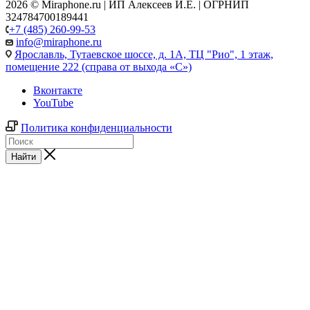
2026 © Miraphone.ru | ИП Алексеев И.Е. | ОГРНИП
324784700189441
+7 (485) 260-99-53
info@miraphone.ru
Ярославль,
Тутаевское шоссе, д. 1А, ТЦ "Рио", 1 этаж,
помещение 222 (справа от выхода «С»)
Вконтакте
YouTube
Политика конфиденциальности
Найти