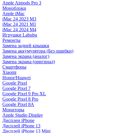
Apple Airpods Pro 3
Моноблоки
Apple iMac
iMac 24 2023 M3
iMac 24 2021 M1
iMac 24 2024 M4
Игрушки Labubu
Ремонты
Замена задней крышки
Замена аккумулятора (Без ошибки)
Замена экрана (аналог)
Замена экрана (оригинал)
Смартфоны
Xiaomi
Honor/Huawei
Google Pixel
Google Pixel 7
Google Pixel 9 Pro XL
Google Pixel 8 Pro
Google Pixel 8A
Мониторы
Apple Studio Display
Дисплеи iPhone
Дисплей iPhone 13
Дисплей iPhone 13 Mini