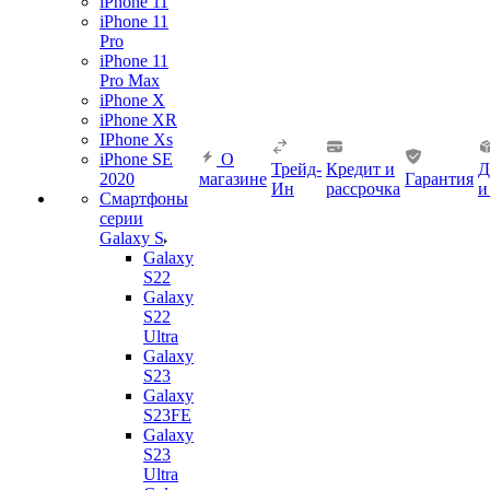
iPhone 11
iPhone 11
Pro
iPhone 11
Pro Max
iPhone X
iPhone XR
IPhone Xs
iPhone SE
О
Трейд-
Кредит и
Д
2020
магазине
Гарантия
Ин
рассрочка
и
Смартфоны
серии
Galaxy S
Galaxy
S22
Galaxy
S22
Ultra
Galaxy
S23
Galaxy
S23FE
Galaxy
S23
Ultra