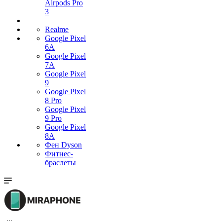
Airpods Pro
3
Realme
Google Pixel
6A
Google Pixel
7А
Google Pixel
9
Google Pixel
8 Pro
Google Pixel
9 Pro
Google Pixel
8A
Фен Dyson
Фитнес-
браслеты