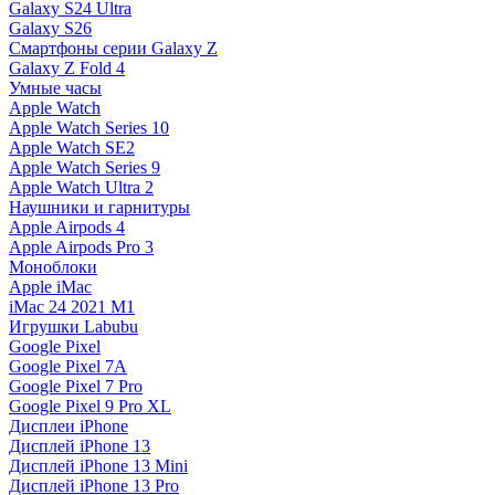
Galaxy S24 Ultra
Galaxy S26
Смартфоны серии Galaxy Z
Galaxy Z Fold 4
Умные часы
Apple Watch
Apple Watch Series 10
Apple Watch SE2
Apple Watch Series 9
Apple Watch Ultra 2
Наушники и гарнитуры
Apple Airpods 4
Apple Airpods Pro 3
Моноблоки
Apple iMac
iMac 24 2021 M1
Игрушки Labubu
Google Pixel
Google Pixel 7А
Google Pixel 7 Pro
Google Pixel 9 Pro XL
Дисплеи iPhone
Дисплей iPhone 13
Дисплей iPhone 13 Mini
Дисплей iPhone 13 Pro