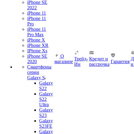
iPhone SE
2022
iPhone 11
iPhone 11
Pro
iPhone 11
Pro Max
iPhone X
iPhone XR
IPhone Xs
iPhone SE
О
Трейд-
Кредит и
Д
2020
магазине
Гарантия
Ин
рассрочка
и
Смартфоны
серии
Galaxy S
Galaxy
S22
Galaxy
S22
Ultra
Galaxy
S23
Galaxy
S23FE
Galaxy