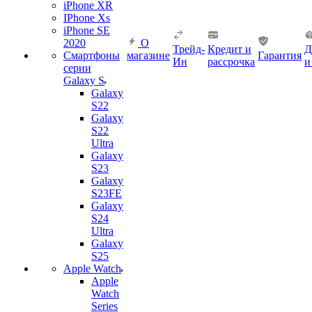
iPhone XR
IPhone Xs
iPhone SE
2020
О
Трейд-
Кредит и
Д
Смартфоны
магазине
Гарантия
Ин
рассрочка
и
серии
Galaxy S
Galaxy
S22
Galaxy
S22
Ultra
Galaxy
S23
Galaxy
S23FE
Galaxy
S24
Ultra
Galaxy
S25
Apple Watch
Apple
Watch
Series