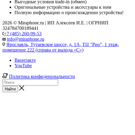
Выгодные условия trade-in (обмен)
Оригинальные устройства и аксессуары к ним
Полную информацию о происхождении устройства!
2026 © Miraphone.ru | ИП Алексеев И.Е. | ОГРНИП
324784700189441
+7 (485) 260-99-53
info@miraphone.ru
Ярославль,
Тутаевское шоссе, д. 1А, ТЦ "Рио", 1 этаж,
помещение 222 (справа от выхода «С»)
Вконтакте
YouTube
Политика конфиденциальности
Найти