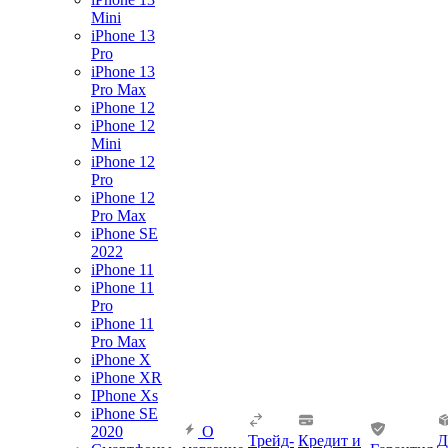
Mini
iPhone 13
Pro
iPhone 13
Pro Max
iPhone 12
iPhone 12
Mini
iPhone 12
Pro
iPhone 12
Pro Max
iPhone SE
2022
iPhone 11
iPhone 11
Pro
iPhone 11
Pro Max
iPhone X
iPhone XR
IPhone Xs
iPhone SE
2020
О
Трейд-
Кредит и
Д