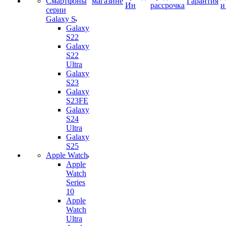
Смартфоны
магазине
Гарантия
Ин
рассрочка
и
серии
Galaxy S
Galaxy
S22
Galaxy
S22
Ultra
Galaxy
S23
Galaxy
S23FE
Galaxy
S24
Ultra
Galaxy
S25
Apple Watch
Apple
Watch
Series
10
Apple
Watch
Ultra