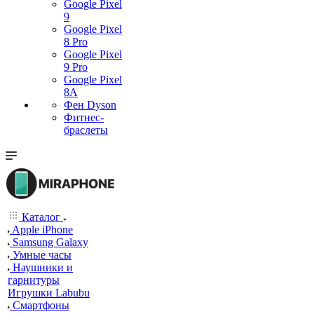
Google Pixel
9
Google Pixel
8 Pro
Google Pixel
9 Pro
Google Pixel
8A
Фен Dyson
Фитнес-
браслеты
Каталог
Apple iPhone
Samsung Galaxy
Умные часы
Наушники и
гарнитуры
Игрушки Labubu
Смартфоны