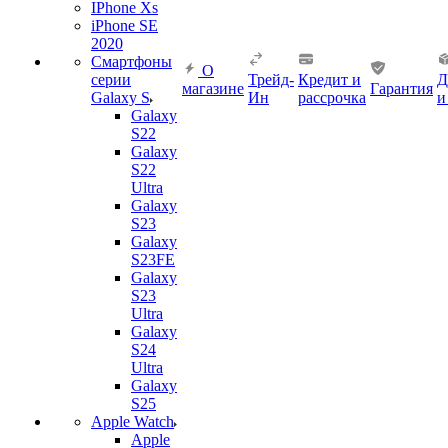
IPhone Xs
iPhone SE
2020
Смартфоны
О
серии
Трейд-
Кредит и
Д
магазине
Гарантия
Galaxy S
Ин
рассрочка
и
Galaxy
S22
Galaxy
S22
Ultra
Galaxy
S23
Galaxy
S23FE
Galaxy
S23
Ultra
Galaxy
S24
Ultra
Galaxy
S25
Apple Watch
Apple