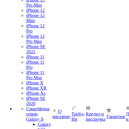
Pro Max
iPhone 12
iPhone 12
Mini
iPhone 12
Pro
iPhone 12
Pro Max
iPhone SE
2022
iPhone 11
iPhone 11
Pro
iPhone 11
Pro Max
iPhone X
iPhone XR
IPhone Xs
iPhone SE
2020
Смартфоны
О
серии
Трейд-
Кредит и
Д
магазине
Гарантия
Galaxy S
Ин
рассрочка
и
Galaxy