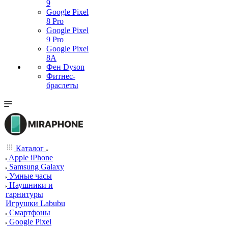
9
Google Pixel
8 Pro
Google Pixel
9 Pro
Google Pixel
8A
Фен Dyson
Фитнес-
браслеты
Каталог
Apple iPhone
Samsung Galaxy
Умные часы
Наушники и
гарнитуры
Игрушки Labubu
Смартфоны
Google Pixel