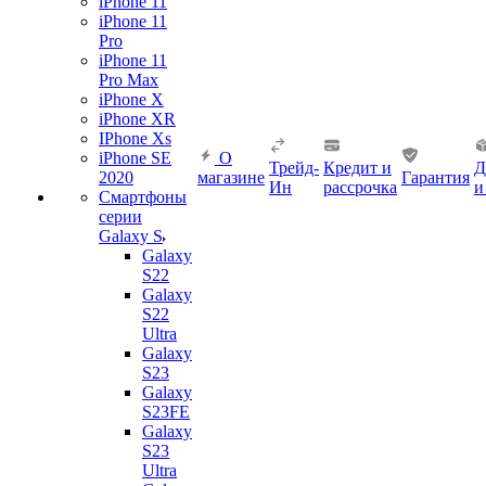
iPhone 11
iPhone 11
Pro
iPhone 11
Pro Max
iPhone X
iPhone XR
IPhone Xs
iPhone SE
О
Трейд-
Кредит и
Д
2020
магазине
Гарантия
Ин
рассрочка
и
Смартфоны
серии
Galaxy S
Galaxy
S22
Galaxy
S22
Ultra
Galaxy
S23
Galaxy
S23FE
Galaxy
S23
Ultra