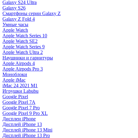
Galaxy S24 Ultra
Galaxy S26
Смартфоны серии Galaxy Z
Galaxy Z Fold 4
Умные часы
Apple Watch
Apple Watch Series 10
Apple Watch SE2
Apple Watch Series 9
Apple Watch Ultra 2
Наушники и гарнитуры
Apple Airpods 4
Apple Airpods Pro 3
Моноблоки
Apple iMac
iMac 24 2021 M1
Игрушки Labubu
Google Pixel
Google Pixel 7А
Google Pixel 7 Pro
Google Pixel 9 Pro XL
Дисплеи iPhone
Дисплей iPhone 13
Дисплей iPhone 13 Mini
Дисплей iPhone 13 Pro