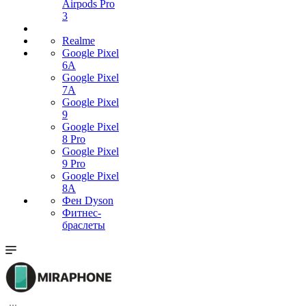
Airpods Pro
3
Realme
Google Pixel
6A
Google Pixel
7А
Google Pixel
9
Google Pixel
8 Pro
Google Pixel
9 Pro
Google Pixel
8A
Фен Dyson
Фитнес-
браслеты