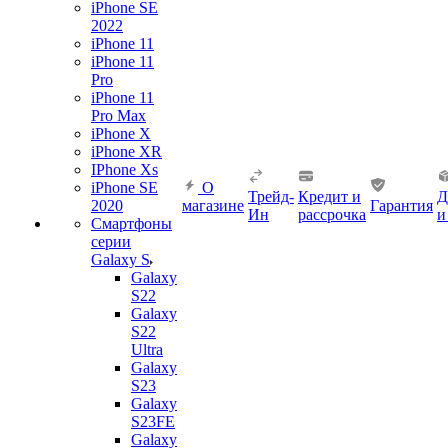
iPhone SE
2022
iPhone 11
iPhone 11
Pro
iPhone 11
Pro Max
iPhone X
iPhone XR
IPhone Xs
iPhone SE
О
Трейд-
Кредит и
Д
2020
магазине
Гарантия
Ин
рассрочка
и
Смартфоны
серии
Galaxy S
Galaxy
S22
Galaxy
S22
Ultra
Galaxy
S23
Galaxy
S23FE
Galaxy