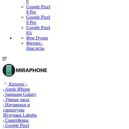
9
Google Pixel
8 Pro
Google Pixel
9 Pro
Google Pixel
8A
Фен Dyson
Фитнес-
браслеты
Каталог
Apple iPhone
Samsung Galaxy
Умные часы
Наушники и
гарнитуры
Игрушки Labubu
Смартфоны
Google Pixel