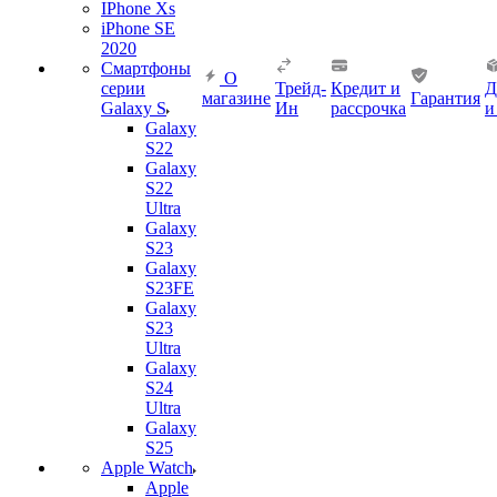
IPhone Xs
iPhone SE
2020
Смартфоны
О
серии
Трейд-
Кредит и
Д
магазине
Гарантия
Galaxy S
Ин
рассрочка
и
Galaxy
S22
Galaxy
S22
Ultra
Galaxy
S23
Galaxy
S23FE
Galaxy
S23
Ultra
Galaxy
S24
Ultra
Galaxy
S25
Apple Watch
Apple