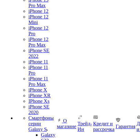
Pro Max
iPhone 12
iPhone 12
Mini
iPhone 12
Pro
iPhone 12
Pro Max
iPhone SE
2022
iPhone 11
iPhone 11
Pro
iPhone 11
Pro Max
iPhone X
iPhone XR
IPhone Xs
iPhone SE
2020
Смартфоны
О
серии
Трейд-
Кредит и
Д
магазине
Гарантия
Galaxy S
Ин
рассрочка
и
Galaxy