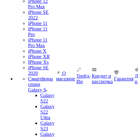
iPhone 12
Pro Max
iPhone SE
2022
iPhone 11
iPhone 11
Pro
iPhone 11
Pro Max
iPhone X
iPhone XR
IPhone Xs
iPhone SE
2020
О
Трейд-
Кредит и
Д
Смартфоны
магазине
Гарантия
Ин
рассрочка
и
серии
Galaxy S
Galaxy
S22
Galaxy
S22
Ultra
Galaxy
S23
Galaxy