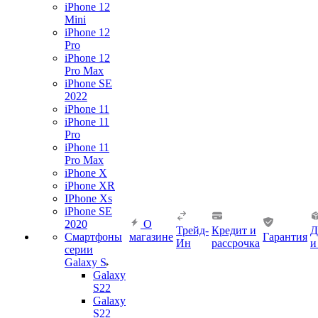
iPhone 12
Mini
iPhone 12
Pro
iPhone 12
Pro Max
iPhone SE
2022
iPhone 11
iPhone 11
Pro
iPhone 11
Pro Max
iPhone X
iPhone XR
IPhone Xs
iPhone SE
2020
О
Трейд-
Кредит и
Д
Смартфоны
магазине
Гарантия
Ин
рассрочка
и
серии
Galaxy S
Galaxy
S22
Galaxy
S22