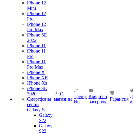
iPhone 12
Mini
iPhone 12
Pro
iPhone 12
Pro Max
iPhone SE
2022
iPhone 11
iPhone 11
Pro
iPhone 11
Pro Max
iPhone X
iPhone XR
IPhone Xs
iPhone SE
2020
О
Трейд-
Кредит и
Д
Смартфоны
магазине
Гарантия
Ин
рассрочка
и
серии
Galaxy S
Galaxy
S22
Galaxy
S22