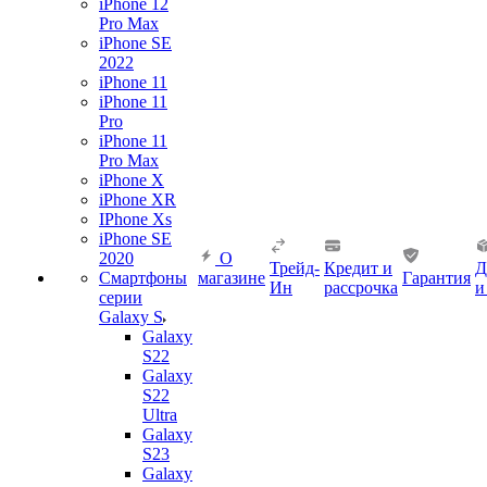
iPhone 12
Pro Max
iPhone SE
2022
iPhone 11
iPhone 11
Pro
iPhone 11
Pro Max
iPhone X
iPhone XR
IPhone Xs
iPhone SE
2020
О
Трейд-
Кредит и
Д
Смартфоны
магазине
Гарантия
Ин
рассрочка
и
серии
Galaxy S
Galaxy
S22
Galaxy
S22
Ultra
Galaxy
S23
Galaxy