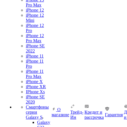
Pro Max
iPhone 12
iPhone 12
Mini
iPhone 12
Pro
iPhone 12
Pro Max
iPhone SE
2022
iPhone 11
iPhone 11
Pro
iPhone 11
Pro Max
iPhone X
iPhone XR
IPhone Xs
iPhone SE
2020
Смартфоны
О
серии
Трейд-
Кредит и
Д
магазине
Гарантия
Galaxy S
Ин
рассрочка
и
Galaxy