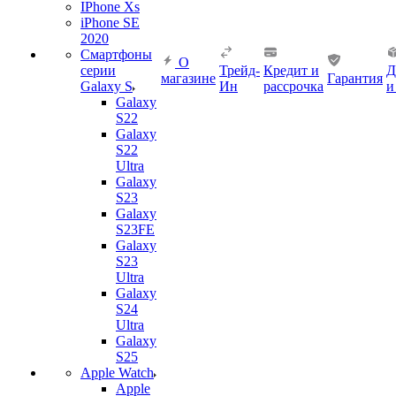
IPhone Xs
iPhone SE
2020
Смартфоны
О
серии
Трейд-
Кредит и
Д
магазине
Гарантия
Galaxy S
Ин
рассрочка
и
Galaxy
S22
Galaxy
S22
Ultra
Galaxy
S23
Galaxy
S23FE
Galaxy
S23
Ultra
Galaxy
S24
Ultra
Galaxy
S25
Apple Watch
Apple