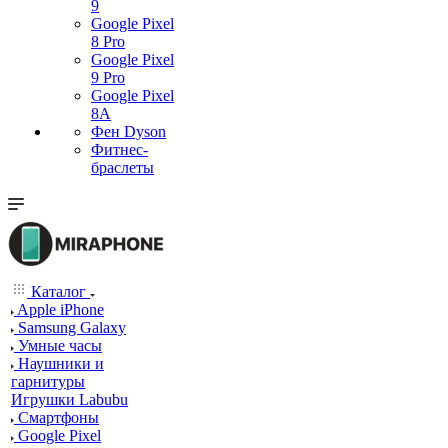
9
Google Pixel
8 Pro
Google Pixel
9 Pro
Google Pixel
8A
Фен Dyson
Фитнес-
браслеты
Каталог
Apple iPhone
Samsung Galaxy
Умные часы
Наушники и
гарнитуры
Игрушки Labubu
Смартфоны
Google Pixel