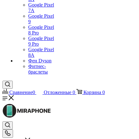
Google Pixel
7А
Google Pixel
9
Google Pixel
8 Pro
Google Pixel
9 Pro
Google Pixel
8A
Фен Dyson
Фитнес-
браслеты
Сравнение
0
Отложенные
0
Корзина
0