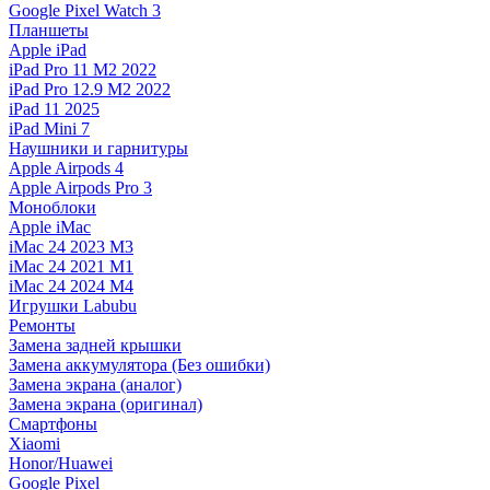
Google Pixel Watch 3
Планшеты
Apple iPad
iPad Pro 11 M2 2022
iPad Pro 12.9 M2 2022
iPad 11 2025
iPad Mini 7
Наушники и гарнитуры
Apple Airpods 4
Apple Airpods Pro 3
Моноблоки
Apple iMac
iMac 24 2023 M3
iMac 24 2021 M1
iMac 24 2024 M4
Игрушки Labubu
Ремонты
Замена задней крышки
Замена аккумулятора (Без ошибки)
Замена экрана (аналог)
Замена экрана (оригинал)
Смартфоны
Xiaomi
Honor/Huawei
Google Pixel