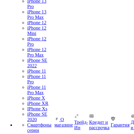
iPhone 13
Pro
iPhone 13
Pro Max
iPhone 12
iPhone 12
Mini
iPhone 12
Pro
iPhone 12
Pro Max
iPhone SE
2022
iPhone 11
iPhone 11
Pro
iPhone 11
Pro Max
iPhone X
iPhone XR
IPhone Xs
iPhone SE
2020
О
Трейд-
Кредит и
Д
Смартфоны
магазине
Гарантия
Ин
рассрочка
и
серии