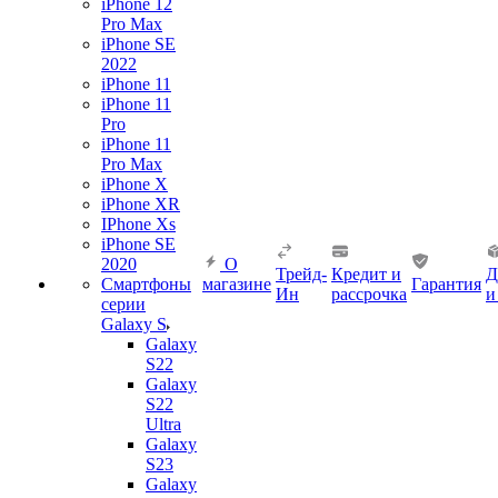
iPhone 12
Pro Max
iPhone SE
2022
iPhone 11
iPhone 11
Pro
iPhone 11
Pro Max
iPhone X
iPhone XR
IPhone Xs
iPhone SE
2020
О
Трейд-
Кредит и
Д
Смартфоны
магазине
Гарантия
Ин
рассрочка
и
серии
Galaxy S
Galaxy
S22
Galaxy
S22
Ultra
Galaxy
S23
Galaxy