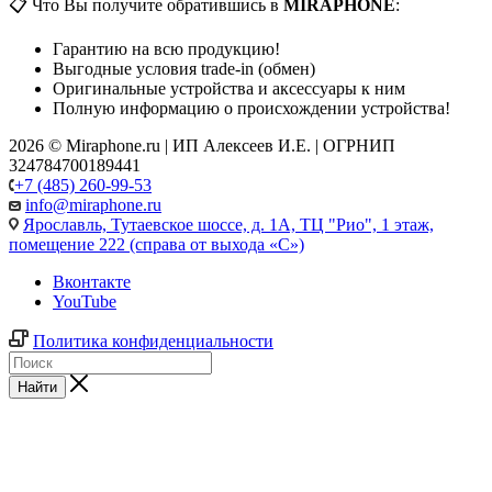
📋 Что Вы получите обратившись в
MIRAPHONE
:
Гарантию на всю продукцию!
Выгодные условия trade-in (обмен)
Оригинальные устройства и аксессуары к ним
Полную информацию о происхождении устройства!
2026 © Miraphone.ru | ИП Алексеев И.Е. | ОГРНИП
324784700189441
+7 (485) 260-99-53
info@miraphone.ru
Ярославль,
Тутаевское шоссе, д. 1А, ТЦ "Рио", 1 этаж,
помещение 222 (справа от выхода «С»)
Вконтакте
YouTube
Политика конфиденциальности
Найти