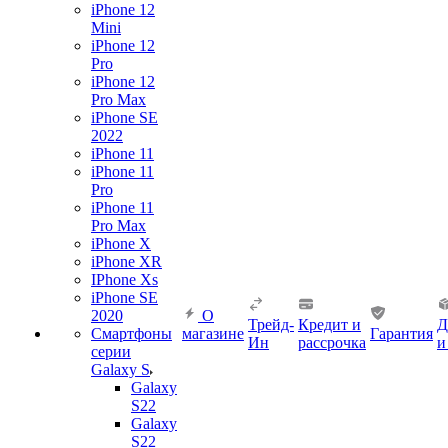
iPhone 12
Mini
iPhone 12
Pro
iPhone 12
Pro Max
iPhone SE
2022
iPhone 11
iPhone 11
Pro
iPhone 11
Pro Max
iPhone X
iPhone XR
IPhone Xs
iPhone SE
2020
О
Трейд-
Кредит и
Д
Смартфоны
магазине
Гарантия
Ин
рассрочка
и
серии
Galaxy S
Galaxy
S22
Galaxy
S22