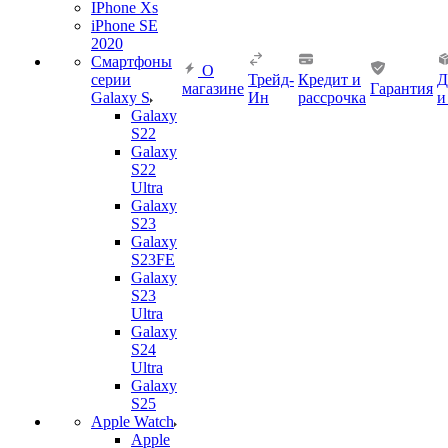
IPhone Xs
iPhone SE
2020
Смартфоны
О
серии
Трейд-
Кредит и
Д
магазине
Гарантия
Galaxy S
Ин
рассрочка
и
Galaxy
S22
Galaxy
S22
Ultra
Galaxy
S23
Galaxy
S23FE
Galaxy
S23
Ultra
Galaxy
S24
Ultra
Galaxy
S25
Apple Watch
Apple