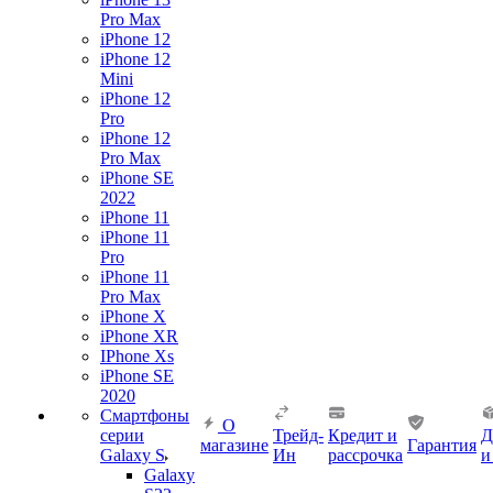
Pro Max
iPhone 12
iPhone 12
Mini
iPhone 12
Pro
iPhone 12
Pro Max
iPhone SE
2022
iPhone 11
iPhone 11
Pro
iPhone 11
Pro Max
iPhone X
iPhone XR
IPhone Xs
iPhone SE
2020
Смартфоны
О
серии
Трейд-
Кредит и
Д
магазине
Гарантия
Galaxy S
Ин
рассрочка
и
Galaxy