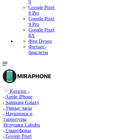
9
Google Pixel
8 Pro
Google Pixel
9 Pro
Google Pixel
8A
Фен Dyson
Фитнес-
браслеты
Каталог
Apple iPhone
Samsung Galaxy
Умные часы
Наушники и
гарнитуры
Игрушки Labubu
Смартфоны
Google Pixel