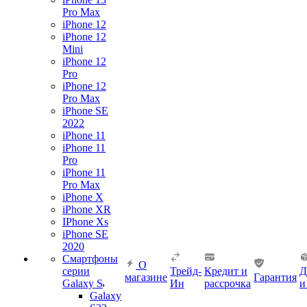
Pro Max
iPhone 12
iPhone 12
Mini
iPhone 12
Pro
iPhone 12
Pro Max
iPhone SE
2022
iPhone 11
iPhone 11
Pro
iPhone 11
Pro Max
iPhone X
iPhone XR
IPhone Xs
iPhone SE
2020
Смартфоны
О
серии
Трейд-
Кредит и
Д
магазине
Гарантия
Galaxy S
Ин
рассрочка
и
Galaxy