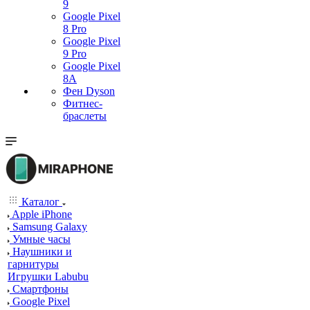
9
Google Pixel
8 Pro
Google Pixel
9 Pro
Google Pixel
8A
Фен Dyson
Фитнес-
браслеты
Каталог
Apple iPhone
Samsung Galaxy
Умные часы
Наушники и
гарнитуры
Игрушки Labubu
Смартфоны
Google Pixel