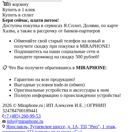
В корзину
Купить в 1 клик
Купить в сплит
Бери сейчас, плати потом!
Доступна покупка в сервисах Я.Сплит, Долями, по карте
Халва, а также в рассрочку от банков-партнеров
Обменяйте свой старый телефон на новый и
получите скидку при покупке в MIRAPHONE!
Подпишитесь на наши социальные сети и
находите промокод на скидку 500 рублей!
📋 Что Вы получите обратившись в
MIRAPHONE
:
Гарантию на всю продукцию!
Выгодные условия trade-in (обмен)
Оригинальные устройства и аксессуары к ним
Полную информацию о происхождении устройства!
2026 © Miraphone.ru | ИП Алексеев И.Е. | ОГРНИП
324784700189441
+7 (485) 260-99-53
info@miraphone.ru
Ярославль,
Тутаевское шоссе, д. 1А, ТЦ "Рио", 1 этаж,
помещение 222 (справа от выхода «С»)