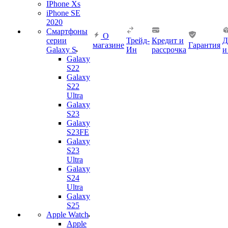
IPhone Xs
iPhone SE
2020
Смартфоны
О
серии
Трейд-
Кредит и
Д
магазине
Гарантия
Galaxy S
Ин
рассрочка
и
Galaxy
S22
Galaxy
S22
Ultra
Galaxy
S23
Galaxy
S23FE
Galaxy
S23
Ultra
Galaxy
S24
Ultra
Galaxy
S25
Apple Watch
Apple