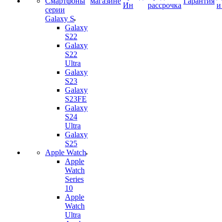
Смартфоны
магазине
Гарантия
Ин
рассрочка
и
серии
Galaxy S
Galaxy
S22
Galaxy
S22
Ultra
Galaxy
S23
Galaxy
S23FE
Galaxy
S24
Ultra
Galaxy
S25
Apple Watch
Apple
Watch
Series
10
Apple
Watch
Ultra