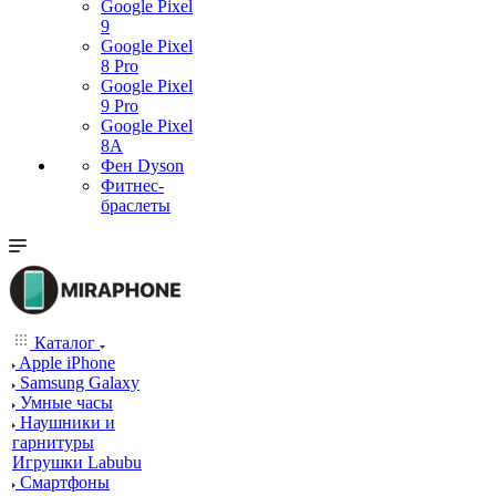
Google Pixel
9
Google Pixel
8 Pro
Google Pixel
9 Pro
Google Pixel
8A
Фен Dyson
Фитнес-
браслеты
Каталог
Apple iPhone
Samsung Galaxy
Умные часы
Наушники и
гарнитуры
Игрушки Labubu
Смартфоны