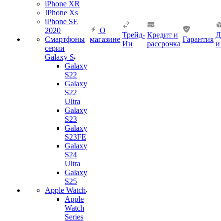
iPhone XR
IPhone Xs
iPhone SE
2020
О
Трейд-
Кредит и
Д
Смартфоны
магазине
Гарантия
Ин
рассрочка
и
серии
Galaxy S
Galaxy
S22
Galaxy
S22
Ultra
Galaxy
S23
Galaxy
S23FE
Galaxy
S24
Ultra
Galaxy
S25
Apple Watch
Apple
Watch
Series