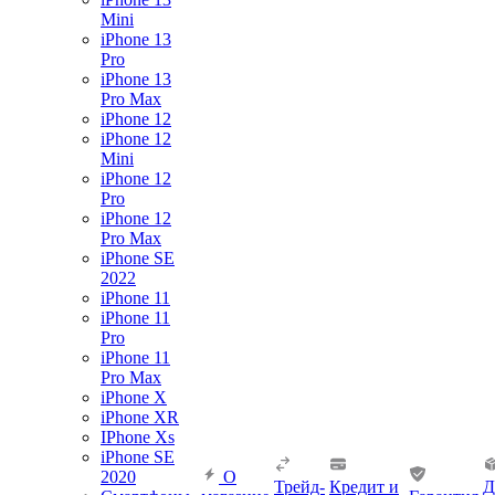
Mini
iPhone 13
Pro
iPhone 13
Pro Max
iPhone 12
iPhone 12
Mini
iPhone 12
Pro
iPhone 12
Pro Max
iPhone SE
2022
iPhone 11
iPhone 11
Pro
iPhone 11
Pro Max
iPhone X
iPhone XR
IPhone Xs
iPhone SE
2020
О
Трейд-
Кредит и
Д