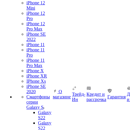
iPhone 12
Mini
iPhone 12
Pro
iPhone 12
Pro Max
iPhone SE
2022
iPhone 11
iPhone 11
Pro
iPhone 11
Pro Max
iPhone X
iPhone XR
IPhone Xs
iPhone SE
2020
О
Трейд-
Кредит и
Д
Смартфоны
магазине
Гарантия
Ин
рассрочка
и
серии
Galaxy S
Galaxy
S22
Galaxy
S22