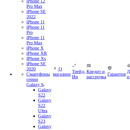
iPhone 12
Pro Max
iPhone SE
2022
iPhone 11
iPhone 11
Pro
iPhone 11
Pro Max
iPhone X
iPhone XR
IPhone Xs
iPhone SE
2020
О
Трейд-
Кредит и
Д
Смартфоны
магазине
Гарантия
Ин
рассрочка
и
серии
Galaxy S
Galaxy
S22
Galaxy
S22
Ultra
Galaxy
S23
Galaxy