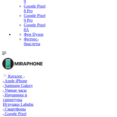
9
Google Pixel
8 Pro
Google Pixel
9 Pro
Google Pixel
8A
Фен Dyson
Фитнес-
браслеты
Каталог
Apple iPhone
Samsung Galaxy
Умные часы
Наушники и
гарнитуры
Игрушки Labubu
Смартфоны
Google Pixel