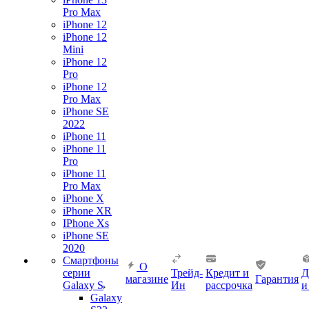
Pro Max
iPhone 12
iPhone 12
Mini
iPhone 12
Pro
iPhone 12
Pro Max
iPhone SE
2022
iPhone 11
iPhone 11
Pro
iPhone 11
Pro Max
iPhone X
iPhone XR
IPhone Xs
iPhone SE
2020
Смартфоны
О
серии
Трейд-
Кредит и
Д
магазине
Гарантия
Galaxy S
Ин
рассрочка
и
Galaxy