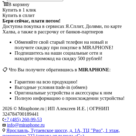
В корзину
Купить в 1 клик
Купить в сплит
Бери сейчас, плати потом!
Доступна покупка в сервисах Я.Сплит, Долями, по карте
Халва, а также в рассрочку от банков-партнеров
Обменяйте свой старый телефон на новый и
получите скидку при покупке в MIRAPHONE!
Подпишитесь на наши социальные сети и
находите промокод на скидку 500 рублей!
📋 Что Вы получите обратившись в
MIRAPHONE
:
Гарантию на всю продукцию!
Выгодные условия trade-in (обмен)
Оригинальные устройства и аксессуары к ним
Полную информацию о происхождении устройства!
2026 © Miraphone.ru | ИП Алексеев И.Е. | ОГРНИП
324784700189441
+7 (485) 260-99-53
info@miraphone.ru
Ярославль,
Тутаевское шоссе, д. 1А, ТЦ "Рио", 1 этаж,
помещение 222 (справа от выхода «С»)