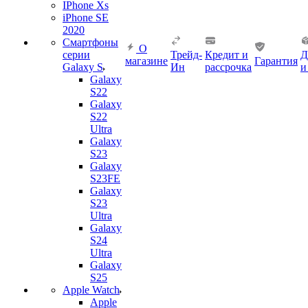
IPhone Xs
iPhone SE
2020
Смартфоны
О
серии
Трейд-
Кредит и
Д
магазине
Гарантия
Galaxy S
Ин
рассрочка
и
Galaxy
S22
Galaxy
S22
Ultra
Galaxy
S23
Galaxy
S23FE
Galaxy
S23
Ultra
Galaxy
S24
Ultra
Galaxy
S25
Apple Watch
Apple