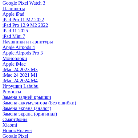
Google Pixel Watch 3
Планшеты
Apple iPad
iPad Pro 11 M2 2022
iPad Pro 12.9 M2 2022
iPad 11 2025
iPad Mini 7
Наушники и гарнитуры
Apple Airpods 4
Apple Airpods Pro 3
Моноблоки
Apple iMac
iMac 24 2023 M3
iMac 24 2021 M1
iMac 24 2024 M4
Игрушки Labubu
Ремонты
Замена задней крышки
Замена аккумулятора (Без ошибки)
Замена экрана (аналог)
Замена экрана (оригинал)
Смартфоны
Xiaomi
Honor/Huawei
Google Pixel