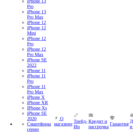
iPhone 13
Pro
iPhone 13
Pro Max
iPhone 12
iPhone 12
Mini
iPhone 12
Pro
iPhone 12
Pro Max
iPhone SE
2022
iPhone 11
iPhone 11
Pro
iPhone 11
Pro Max
iPhone X
iPhone XR
IPhone Xs
iPhone SE
2020
О
Трейд-
Кредит и
Д
Смартфоны
магазине
Гарантия
Ин
рассрочка
и
серии