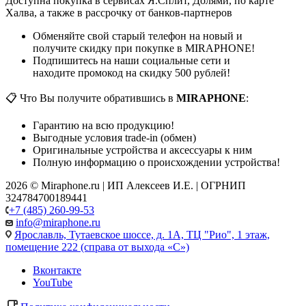
Доступна покупка в сервисах Я.Сплит, Долями, по карте
Халва, а также в рассрочку от банков-партнеров
Обменяйте свой старый телефон на новый и
получите скидку при покупке в MIRAPHONE!
Подпишитесь на наши социальные сети и
находите промокод на скидку 500 рублей!
📋 Что Вы получите обратившись в
MIRAPHONE
:
Гарантию на всю продукцию!
Выгодные условия trade-in (обмен)
Оригинальные устройства и аксессуары к ним
Полную информацию о происхождении устройства!
2026 © Miraphone.ru | ИП Алексеев И.Е. | ОГРНИП
324784700189441
+7 (485) 260-99-53
info@miraphone.ru
Ярославль,
Тутаевское шоссе, д. 1А, ТЦ "Рио", 1 этаж,
помещение 222 (справа от выхода «С»)
Вконтакте
YouTube