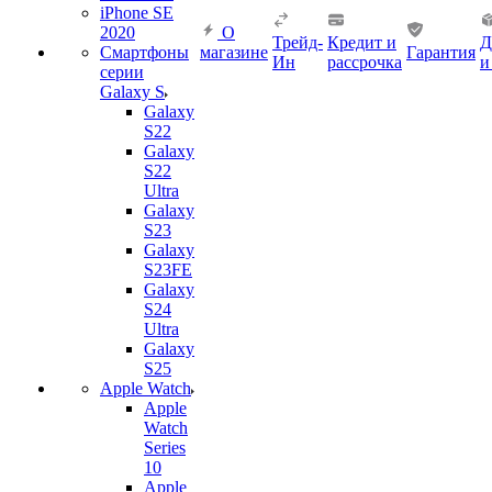
iPhone SE
2020
О
Трейд-
Кредит и
Д
Смартфоны
магазине
Гарантия
Ин
рассрочка
и
серии
Galaxy S
Galaxy
S22
Galaxy
S22
Ultra
Galaxy
S23
Galaxy
S23FE
Galaxy
S24
Ultra
Galaxy
S25
Apple Watch
Apple
Watch
Series
10
Apple