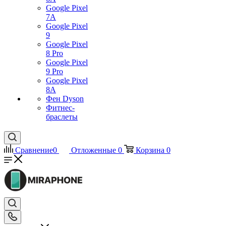
Google Pixel
7А
Google Pixel
9
Google Pixel
8 Pro
Google Pixel
9 Pro
Google Pixel
8A
Фен Dyson
Фитнес-
браслеты
Сравнение
0
Отложенные
0
Корзина
0