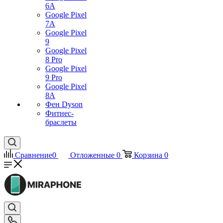
6A
Google Pixel
7А
Google Pixel
9
Google Pixel
8 Pro
Google Pixel
9 Pro
Google Pixel
8A
Фен Dyson
Фитнес-
браслеты
Сравнение
0
Отложенные
0
Корзина
0