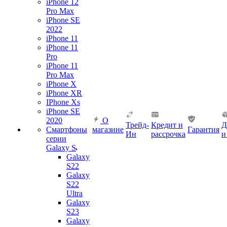
iPhone 12
Pro Max
iPhone SE
2022
iPhone 11
iPhone 11
Pro
iPhone 11
Pro Max
iPhone X
iPhone XR
IPhone Xs
iPhone SE
2020
О
Трейд-
Кредит и
Д
Смартфоны
магазине
Гарантия
Ин
рассрочка
и
серии
Galaxy S
Galaxy
S22
Galaxy
S22
Ultra
Galaxy
S23
Galaxy