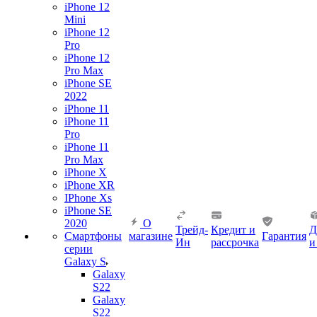
iPhone 12
Mini
iPhone 12
Pro
iPhone 12
Pro Max
iPhone SE
2022
iPhone 11
iPhone 11
Pro
iPhone 11
Pro Max
iPhone X
iPhone XR
IPhone Xs
iPhone SE
2020
О
Трейд-
Кредит и
Д
Смартфоны
магазине
Гарантия
Ин
рассрочка
и
серии
Galaxy S
Galaxy
S22
Galaxy
S22